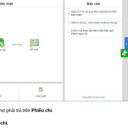
nợ phải trả trên
Phiếu chi
.
 chi
.