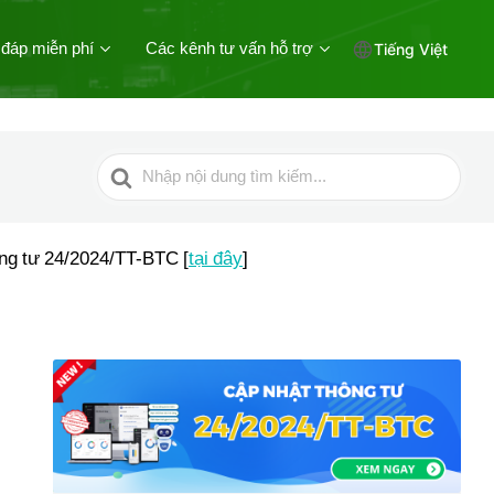
 đáp miễn phí
Các kênh tư vấn hỗ trợ
Tiếng Việt
Tìm
kiếm
cho
ông tư 24/2024/TT-BTC [
tại đây
]