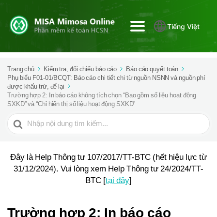
Tiếng Việt
Trang chủ
Kiểm tra, đối chiếu báo cáo
Báo cáo quyết toán
Phụ biểu F01-01/BCQT: Báo cáo chi tiết chi từ nguồn NSNN và nguồn phí
được khấu trừ, để lại
Trường hợp 2: In báo cáo không tích chọn “Bao gồm số liệu hoạt động
SXKD” và “Chỉ hiển thị số liệu hoạt động SXKD”
Tìm
kiếm
cho
Đây là Help Thông tư 107/2017/TT-BTC (hết hiệu lực từ
31/12/2024). Vui lòng xem Help Thông tư 24/2024/TT-
BTC [
tại đây
]
Trường hợp 2: In báo cáo