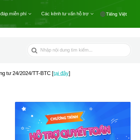
 đáp miễn phí
Các kênh tư vấn hỗ trợ
Tiếng Việt
Tìm
kiếm
cho
ông tư 24/2024/TT-BTC [
tại đây
]