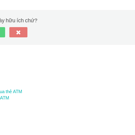
này hữu ích chứ?
qua thẻ ATM
ẻ ATM