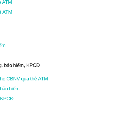
hẻ ATM
hẻ ATM
iểm
ng, bảo hiểm, KPCĐ
 cho CBNV qua thẻ ATM
 bảo hiểm
án KPCĐ