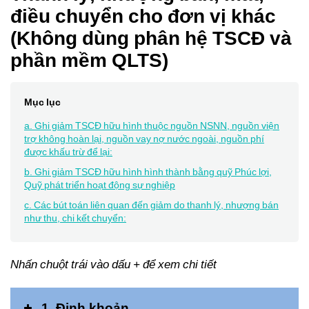
điều chuyển cho đơn vị khác
(Không dùng phân hệ TSCĐ và
phần mềm QLTS)
Mục lục
a. Ghi giảm TSCĐ hữu hình thuộc nguồn NSNN, nguồn viện
trợ không hoàn lại, nguồn vay nợ nước ngoài, nguồn phí
được khấu trừ để lại:
b. Ghi giảm TSCĐ hữu hình hình thành bằng quỹ Phúc lợi,
Quỹ phát triển hoạt động sự nghiệp
c. Các bút toán liên quan đến giảm do thanh lý, nhượng bán
như thu, chi kết chuyển:
Nhấn chuột trái vào dấu + để xem chi tiết
1. Ðịnh khoản