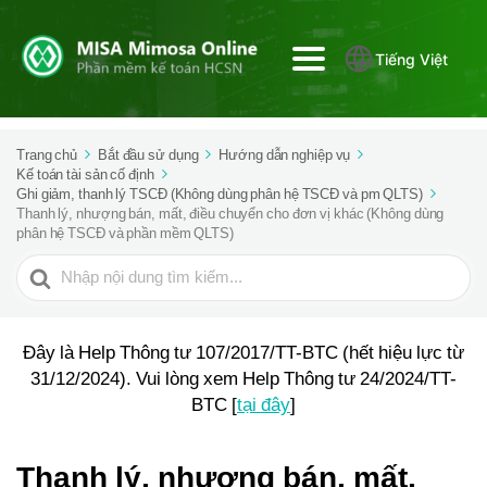
Tiếng Việt
Trang chủ
Bắt đầu sử dụng
Hướng dẫn nghiệp vụ
Kế toán tài sản cố định
Ghi giảm, thanh lý TSCĐ (Không dùng phân hệ TSCĐ và pm QLTS)
Thanh lý, nhượng bán, mất, điều chuyển cho đơn vị khác (Không dùng
phân hệ TSCĐ và phần mềm QLTS)
Tìm
kiếm
cho
Đây là Help Thông tư 107/2017/TT-BTC (hết hiệu lực từ
31/12/2024). Vui lòng xem Help Thông tư 24/2024/TT-
BTC [
tại đây
]
Thanh lý, nhượng bán, mất,