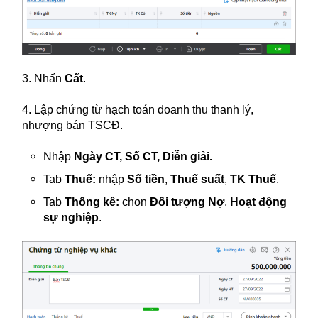
3. Nhấn
Cất
.
4. Lập chứng từ hạch toán doanh thu thanh lý,
nhượng bán TSCĐ.
Nhập
Ngày CT, Số CT, Diễn giải.
Tab
Thuế:
nhập
Số tiền
,
Thuế suất
,
TK Thuế
.
Tab
Thống kê:
chọn
Đối tượng Nợ
,
Hoạt động
sự nghiệp
.
Ví dụ