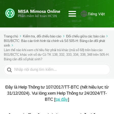
Tiếng Việt
Trang chủ
Kiểm tra, đối chiếu báo cáo
Đối chiếu giữa các báo cáo
B01/BCTC: Báo cáo tình hình tài chính và Sổ S05-H: Bảng cân đối phát
sinh
Làm thế nào khi xem chỉ tiêu Nợ phải trả khác (mã số 68) trên báo cáo
B01/BCTC khác với số dư Có TK 138, 332, 333, 334, 338, 348 trên S05-H:
Bảng cân đối số phát sinh?
Tìm
kiếm
cho
Đây là Help Thông tư 107/2017/TT-BTC (hết hiệu lực từ
31/12/2024). Vui lòng xem Help Thông tư 24/2024/TT-
BTC [
tại đây
]