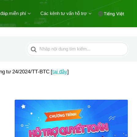
 đáp miễn phí
Các kênh tư vấn hỗ trợ
Tiếng Việt
Tìm
kiếm
cho
ông tư 24/2024/TT-BTC [
tại đây
]