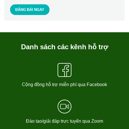
ĐĂNG BÀI NGAY
Quản lý CTMT, dự án:
CTMT, dự án.
Kế toán chủ đầu tư không thành lập
Danh sách các kênh hỗ trợ
ban quản lý dự án:
công
trình
hạng mục công trình.
Cất.
Cộng đồng hỗ trợ miễn phí qua Facebook
Đào tạo/giải đáp trực tuyến qua Zoom
Lấy danh mục