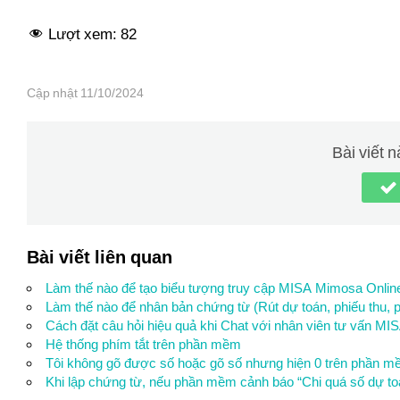
Lượt xem:
82
Control Panel > Programs > Programs and F
Cập nhật 11/10/2024
Bài viết 
Windows 32 bit và 64 bit
Linux
Bài viết liên quan
Vista
Làm thế nào để tạo biểu tượng truy cập MISA Mimosa Onlin
Làm thế nào để nhân bản chứng từ (Rút dự toán, phiếu thu, 
Cách đặt câu hỏi hiệu quả khi Chat với nhân viên tư vấn MI
Hệ thống phím tắt trên phần mềm
Tôi không gõ được số hoặc gõ số nhưng hiện 0 trên phần mề
Khi lập chứng từ, nếu phần mềm cảnh báo “Chi quá số dự toá