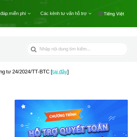
 đáp miễn phí
Các kênh tư vấn hỗ trợ
Tiếng Việt
Tìm
kiếm
cho
ông tư 24/2024/TT-BTC [
tại đây
]