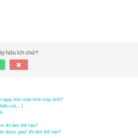
eatures
Desktop
Open file location
này hữu ích chứ?
e ngay trên màn hình máy tính?
phiếu chi,…)
SA
m thì làm thế nào?
n được giao” thì làm thế nào?